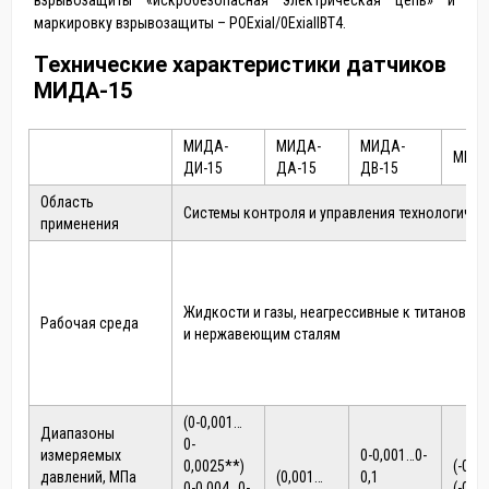
взрывозащиты «искробезопасная электрическая цепь» и
маркировку взрывозащиты – POExiaI/0ExiaIIВT4.
Технические характеристики датчиков
МИДА-15
МИДА-
МИДА-
МИДА-
МИДА
ДИ-15
ДА-15
ДВ-15
Область
Системы контроля и управления технологиче
применения
Жидкости и газы, неагрессивные к титановым
Рабочая среда
и нержавеющим сталям
(0-0,001…
Диапазоны
0-
измеряемых
0-0,001…0-
0,0025**)
(-0,0
давлений, МПа
(0,001…
0,1
0-0,004…0-
(-0,1)