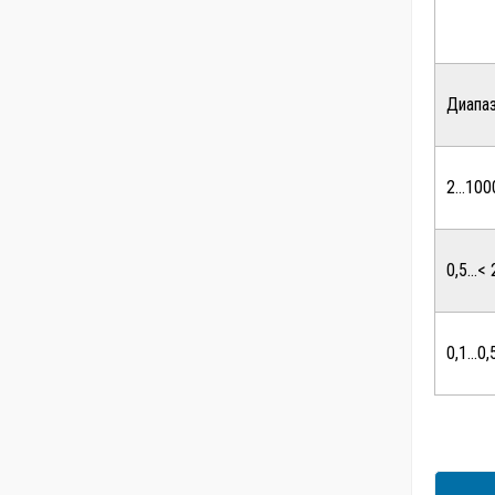
Диапа
2…100
0,5…< 
0,1…0,