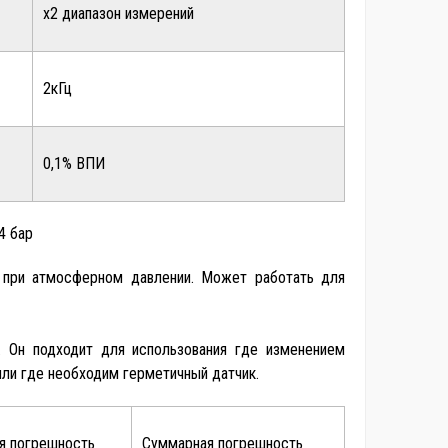
x2 диапазон измерений
2кГц
0,1% ВПИ
4 бар
я при атмосферном давлении. Может работать для
. Он подходит для использования где изменением
или где необходим герметичный датчик.
я погрешность
Суммарная погрешность