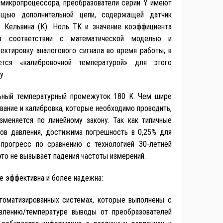
 микропроцессора, преобразователи серии Y имеют
ощью дополнительной цепи, содержащей датчик
5 Кельвина (К). Ноль TK и значение коэффициента
в соответствии с математической моделью и
ектировку аналогового сигнала во время работы, в
тся «калибровочной температурой» для этого
у.
альный температурный промежуток 180 K. Чем шире
ание и калибровка, которые необходимо проводить,
меняется по линейному закону. Так как типичные
ов давления, достижима погрешность в 0,25% для
 прогресс по сравнению с технологией 30-летней
 это не вызывает падения частоты измерений.
ее эффективна и более надежна:
втоматизированных системах, которые выполнены с
авлению/температуре выводы от преобразователей