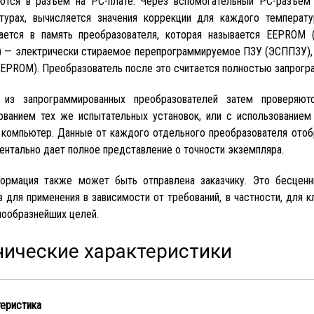
тся в разъем на PC-плате. Через вспомогательный PC-разъем 
турах, вычисляется значения коррекции для каждого температ
ается в память преобразователя, которая называется EEPROM (ан
 — электрически стираемое перепрограммируемое ПЗУ (ЭСППЗУ), о
EPROM). Преобразователь после это считается полностью запрогр
 из запрограммированных преобразователей затем проверяют
ованием тех же испытательных установок, или с использованием
 компьютер. Данные от каждого отдельного преобразователя отоб
ентально дает полное представление о точности экземпляра.
ормация также может быть отправлена заказчику. Это бесцен
в для применения в зависимости от требований, в частности, для
нообразнейших целей.
нические характеристики
теристика