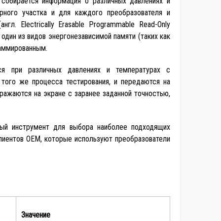
собирается информация о различных давлениях и
урного участка и для каждого преобразователя и
гл. Electrically Erasable Programmable Read-Only
дин из видов энергонезависимой памяти (таких как
аммированным.
ся при различных давлениях и температурах с
 того же процесса тестирования, и передаются на
ражаются на экране с заранее заданной точностью,
ный инструмент для выбора наиболее подходящих
 клиентов OEM, которые используют преобразователи
Значение