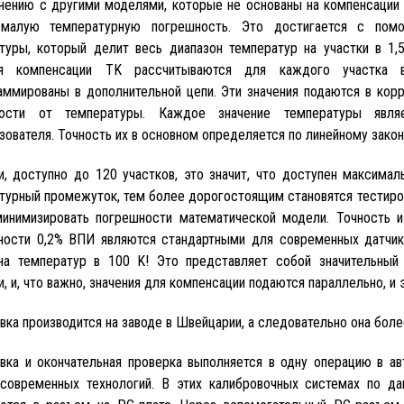
нению с другими моделями, которые не основаны на компенсации
 малую температурную погрешность. Это достигается с пом
туры, который делит весь диапазон температур на участки в 1,
ия компенсации TK рассчитываются для каждого участка 
аммированы в дополнительной цепи. Эти значения подаются в корр
мости от температуры. Каждое значение температуры являе
зователя. Точность их в основном определяется по линейному закон
и, доступно до 120 участков, это значит, что доступен максим
турный промежуток, тем более дорогостоящим становятся тестиров
инимизировать погрешности математической модели. Точность из
ности 0,2% ВПИ являются стандартными для современных датчик
на температур в 100 K! Это представляет собой значительный
и, и, что важно, значения для компенсации подаются параллельно, и
вка производится на заводе в Швейцарии, а следовательно она бол
вка и окончательная проверка выполняется в одну операцию в а
современных технологий. В этих калибровочных системах по д