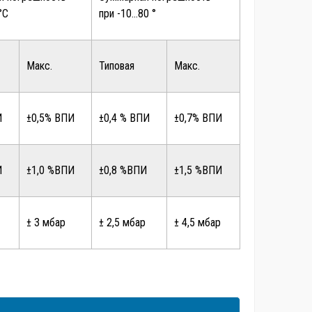
°C
при -10…80 °
Макс.
Типовая
Макс.
И
±0,5% ВПИ
±0,4 % ВПИ
±0,7% ВПИ
И
±1,0 %ВПИ
±0,8 %ВПИ
±1,5 %ВПИ
± 3 мбар
± 2,5 мбар
± 4,5 мбар