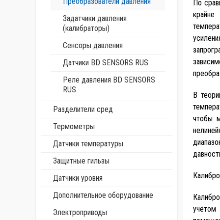
Преобразователи давления
По срав
крайне
Задатчики давления
темпера
(калибраторы)
усилен
Сенсоры давления
запрогр
зависи
Датчики BD SENSORS RUS
преобра
Реле давления BD SENSORS
RUS
В теори
темпера
Разделители сред
чтобы м
Термометры
нелиней
диапазо
Датчики температуры
давност
Защитные гильзы
Калибро
Датчики уровня
Дополнительное оборудование
Калибро
учётом 
Электроприводы