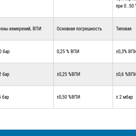
при 0…50 
зоны измерений, ВПИ
Основная погрешность
Типовая
0 бар
0,25 % ВПИ
±0,3% ВП
2 бар
±0,25 %ВПИ
±0,6 %ВП
5 бар
±0,50 %ВПИ
± 2 мбар