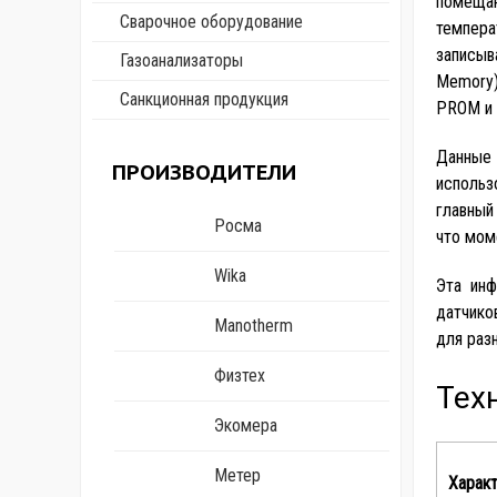
помещаю
Сварочное оборудование
темпера
записыв
Газоанализаторы
Memory)
Санкционная продукция
PROM и 
Данные
ПРОИЗВОДИТЕЛИ
использ
главный
Росма
что мом
Wika
Эта инф
датчико
Manotherm
для раз
Физтех
Тех
Экомера
Метер
Харак