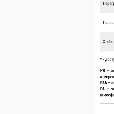
Перег
Полос
Стабил
* - дос
PR
– эт
измерен
PAA
– э
PA
– эт
атмосфе