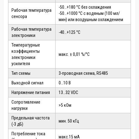
-50…+180 °C без охлаждения
Рабочая температура
-50…+1000 °C с водяным (100 мл/
сенсора
мин) или воздушным охлаждением
Рабочая температура
-40…+125 °C
электроники
Температурные
коэффициенты
макс. ± 0,01 %/°C
электроники
усилителя
Тип схемы
3-проводная схема, RS485
Выходной сигнал
0…10 В
Напряжение питания
13…32 VDC
Сопротивление
>5 кОм
нагрузки
Предельная частота
мин. 50 кГц
(-3 дБ)
Потребление тока
макс.15 мА