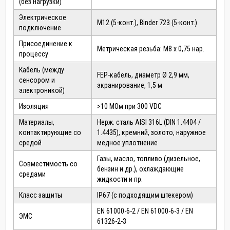
(без нагрузки)
Электрическое
M12 (5-конт.), Binder 723 (5-конт.)
подключение
Присоединение к
Метрическая резьба: M8 x 0,75 нар.
процессу
Кабель (между
FEP-кабель, диаметр Ø 2,9 мм,
сенсором и
экранирование, 1,5 м
электроникой)
Изоляция
>10 МОм при 300 VDC
Материалы,
Нерж. сталь AISI 316L (DIN 1.4404 /
контактирующие со
1.4435), кремний, золото, наружное
средой
медное уплотнение
Газы, масло, топливо (дизельное,
Совместимость со
бензин и др.), охлаждающие
средами
жидкости и пр.
Класс защиты
IP67 (с подходящим штекером)
EN 61000-6-2 / EN 61000-6-3 / EN
ЭМС
61326-2-3