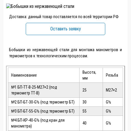
Доставка: данный товар поставляется по всей территории РФ
Оставить заявку
Бобышки из нержавеющей стали для монтажа манометров и
термометров к технологическим процессам.
Высота,
Наименование
Резьба
мм
№1 БП-ТТ-В-25-М27×2 (под
25
М27×2
термометр ТТ-В)
№2 БП-БТ-30-G
½
(под термометр БТ)
30
G
½
№3 БП-БТ-55-G
½
(под термометр БТ)
55
G
½
№4 БП-КР-40-G
½
(под кран для
40
G
½
манометра)