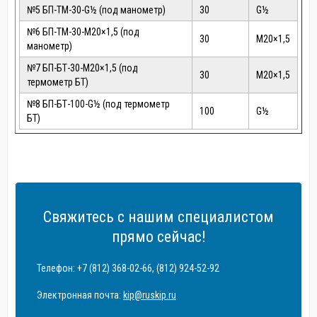
№5 БП-ТМ-30-G
½
(под манометр)
30
G
½
№6 БП-ТМ-30-М20×1,5 (под
30
М20×1,5
манометр)
№7 БП-БТ-30-М20×1,5 (под
30
М20×1,5
термометр БТ)
№8 БП-БТ-100-G
½
(под термометр
100
G
½
БТ)
Свяжитесь с нашим специалистом
прямо сейчас!
Телефон: +7 (812) 368-02-66, (812) 924-52-92
Электронная почта:
kip@ruskip.ru