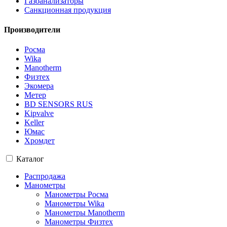
Газоанализаторы
Санкционная продукция
Производители
Росма
Wika
Manotherm
Физтех
Экомера
Метер
BD SENSORS RUS
Kipvalve
Keller
Юмас
Хромдет
Каталог
Распродажа
Манометры
Манометры Росма
Манометры Wika
Манометры Manotherm
Манометры Физтех