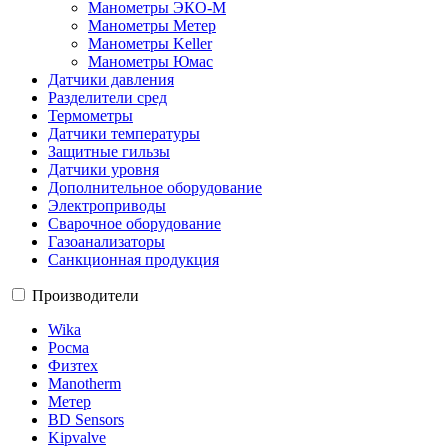
Манометры ЭКО-М
Манометры Метер
Манометры Keller
Манометры Юмас
Датчики давления
Разделители сред
Термометры
Датчики температуры
Защитные гильзы
Датчики уровня
Дополнительное оборудование
Электроприводы
Сварочное оборудование
Газоанализаторы
Санкционная продукция
Производители
Wika
Росма
Физтех
Manotherm
Метер
BD Sensors
Kipvalve