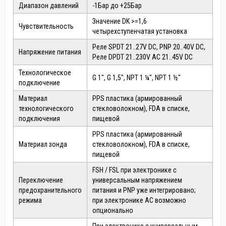
Диапазон давлений
-1Бар до +25Бар
Значение DK >=1,6
Чувствительность
четырехступенчатая установка
Реле SPDT 21..27V DC, PNP 20..40V DC,
Напряжение питания
Реле DPDT 21..230V AC 21..45V DC
Технологическое
G 1", G 1,5", NPT 1 ¼", NPT 1 ½"
подключение
Материал
PPS пластика (армированный
технологического
стекловолокном), FDA в списке,
подключения
пищевой
PPS пластика (армированный
Материал зонда
стекловолокном), FDA в списке,
пищевой
FSH / FSL при электронике с
Переключение
универсальным напряжением
предохранительного
питания и PNP уже интегрировано;
режима
при электронике AC возможно
опционально