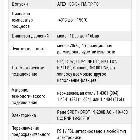
Допуски
ATEX, IEC-Ex, FM, ТР-ТС
Диапазон
температур
-40°C до + 150°C
процесса
Диапазон давлений
макс. -1Бар до +16Бар
менее 20г/л, 4-х позиционная
Чувствительность
регулировка чувствительности
G1", G1¼", G1½", NPT 1", NPT 1¼",
Технологическое
NPT1½", Фланец DN100 PN6, по
подключение
запросу возможно другое
исполнение фланцев
Материал
нержавеющая сталь 1.4301 (304),
технологического
1.4541 (321) 1.4541 или 1.4404 (316L)
подключения
Реле SPDT / DPDT 19-230В AC и 19-40В
Электроника
DC; PNP 18-50В DC
Переключение
FSH / FSL интегрировано в любой тип
предохранительного
электроники