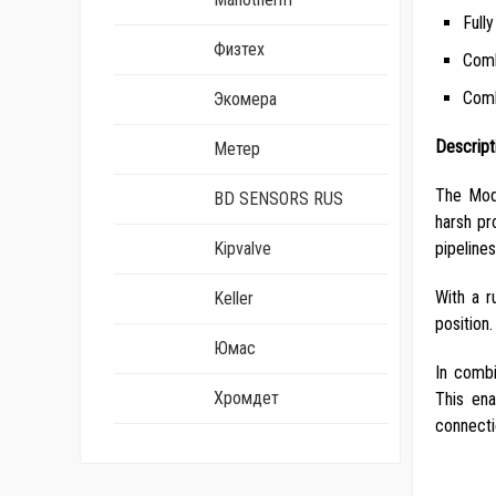
Full
Физтех
Comb
Comb
Экомера
Descript
Метер
The Mode
BD SENSORS RUS
harsh pr
Kipvalve
pipelines
With a r
Keller
position.
Юмас
In combi
Хромдет
This ena
connecti