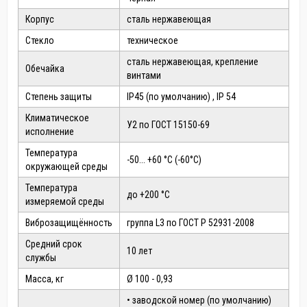
Корпус
сталь нержавеющая
Стекло
техническое
сталь нержавеющая, крепление
Обечайка
винтами
Степень защиты
IP45 (по умолчанию) , IP 54
Климатическое
У2 по ГОСТ 15150-69
исполнение
Температура
-50... +60 °С (-60°С)
окружающей среды
Температура
до +200 °С
измеряемой среды
Виброзащищённость
группа L3 по ГОСТ Р 52931-2008
Средний срок
10 лет
службы
Масса, кг
Ø 100 - 0,93
• заводской номер (по умолчанию)