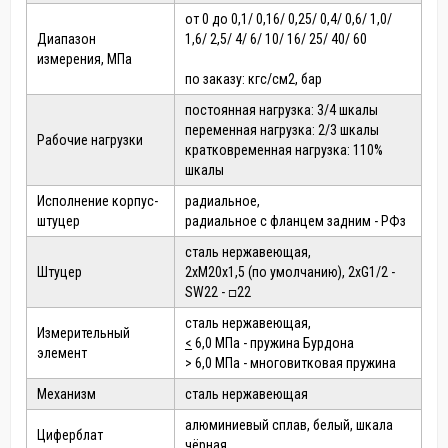
от 0 до 0,1/ 0,16/ 0,25/ 0,4/ 0,6/ 1,0/
Диапазон
1,6/ 2,5/ 4/ 6/ 10/ 16/ 25/ 40/ 60
измерения, МПа
по заказу: кгс/см2, бар
постоянная нагрузка: 3/4 шкалы
переменная нагрузка: 2/3 шкалы
Рабочие нагрузки
кратковременная нагрузка: 110%
шкалы
Исполнение корпус-
радиальное,
штуцер
радиальное с фланцем задним - РФз
сталь нержавеющая,
Штуцер
2хМ20х1,5 (по умолчанию), 2хG1/2 -
SW22 -
22
□
сталь нержавеющая,
Измерительный
<
6,0 МПа - пружина Бурдона
элемент
> 6,0 МПа - многовитковая пружина
Механизм
сталь нержавеющая
алюминиевый сплав, белый, шкала
Циферблат
чёрная