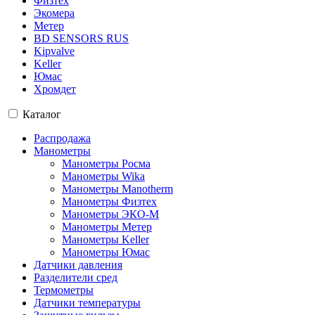
Физтех
Экомера
Метер
BD SENSORS RUS
Kipvalve
Keller
Юмас
Хромдет
Каталог
Распродажа
Манометры
Манометры Росма
Манометры Wika
Манометры Manotherm
Манометры Физтех
Манометры ЭКО-М
Манометры Метер
Манометры Keller
Манометры Юмас
Датчики давления
Разделители сред
Термометры
Датчики температуры