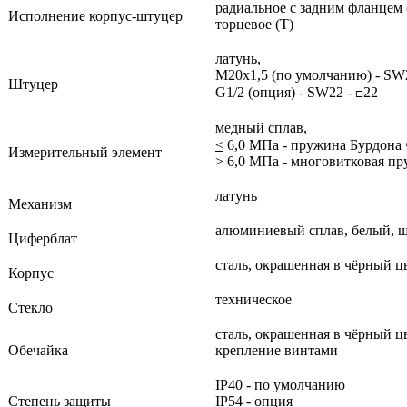
радиальное с задним фланцем 
Исполнение корпус-штуцер
торцевое (Т)
латунь,
М20х1,5 (по умолчанию) - SW
Штуцер
G1/2 (опция) - SW22 -
22
□
медный сплав,
<
6,0 МПа - пружина Бурдона
Измерительный элемент
> 6,0 МПа - многовитковая п
латунь
Механизм
алюминиевый сплав, белый, ш
Циферблат
сталь, окрашенная в чёрный ц
Корпус
техническое
Стекло
сталь, окрашенная в чёрный ц
Обечайка
крепление винтами
IP40 - по умолчанию
Степень защиты
IP54 - опция