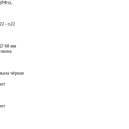
(РФз),
22 -
22
□
 ∅ 68 мм
ружина
кала чёрная
вет
вет