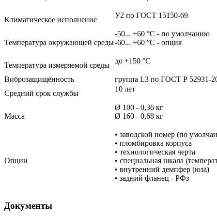
У2 по ГОСТ 15150-69
Климатическое исполнение
-50... +60 °С - по умолчанию
Температура окружающей среды
-60... +60 °С - опция
до +150 °С
Температура измеряемой среды
Виброзащищённость
группа L3 по ГОСТ Р 52931-2
10 лет
Средний срок службы
Ø 100 - 0,36 кг
Масса
Ø 160 - 0,68 кг
• заводской номер (по умолча
• пломбировка корпуса
• технологическая черта
Опции
• специальная шкала (темпера
• внутренний демпфер (юза)
• задний фланец - РФз
Документы