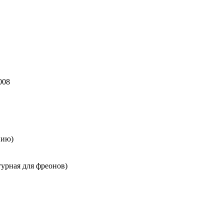
008
нию)
турная для фреонов)