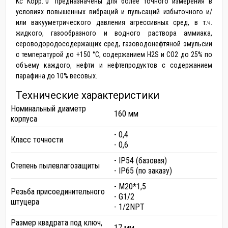
Кс Корр."0" предназначены для более точного измерения в
условиях повышенных вибраций и пульсаций избыточного и/
или вакууметрического давления агрессивных сред, в т.ч.
жидкого, газообразного и водного раствора аммиака,
сероводородосодержащих сред, газоводонефтяной эмульсии
с температурой до +150 °С, содержанием Н2S и СO2 до 25% по
объему каждого, нефти и нефтепродуктов с содержанием
парафина до 10% весовых.
Технические характеристики
Номинальный диаметр
160 мм
корпуса
- 0,4
Класс точности
- 0,6
- IP54 (базовая)
Степень пылевлагозащиты
- IP65 (по заказу)
- М20*1,5
Резьба присоединительного
- G1/2
штуцера
- 1/2NPT
Размер квадрата под ключ,
17 мм