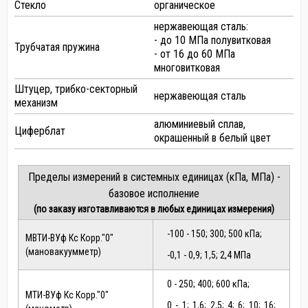
Стекло
органическое
нержавеющая сталь:
- до 10 МПа полувитковая
Трубчатая пружина
- от 16 до 60 МПа
многовитковая
Штуцер, трибко-секторный
нержавеющая сталь
механизм
алюминиевый сплав,
Циферблат
окрашенный в белый цвет
Пределы измерений в системных единицах (кПа, МПа) -
базовое исполнение
(по заказу изготавливаются в любых единицах измерения)
-100 - 150; 300; 500 кПа;
МВТИ-ВУф Кс Корр."0"
(мановакуумметр)
-0,1 - 0,9; 1,5; 2,4 МПа
0 - 250; 400; 600 кПа;
МТИ-ВУф Кс Корр."0"
0 - 1; 1,6; 2,5; 4; 6; 10; 16;