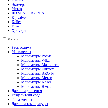
Физтех
Экомера
Метер
BD SENSORS RUS
Kipvalve
Keller
Юмас
Хромдет
Каталог
Распродажа
Манометры
Манометры Росма
Манометры Wika
Манометры Manotherm
Манометры Физтех
Манометры ЭКО-М
Манометры Метер
Манометры Keller
Манометры Юмас
Датчики давления
Разделители сред
Термометры
Датчики температуры