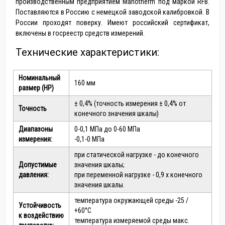
производственным предприятием Manotherm под маркой RFB.
Поставляются в Россию с немецкой заводской калибровкой. В
России проходят поверку. Имеют российский сертификат,
включены в госреестр средств измерений.
Технические характеристики:
Номинальный
160 мм
размер (HP)
± 0,4% (точность измерения ± 0,4% от
Точность
конечного значения шкалы)
Диапазоны
0-0,1 МПа до 0-60 МПа
измерения:
-0,1-0 МПа
при статической нагрузке - до конечного
Допустимые
значения шкалы;
давления:
при переменной нагрузке - 0,9 х конечного
значения шкалы.
температура окружающей среды -25 /
Устойчивость
+60°С
к воздействию
температура измеряемой среды макс.