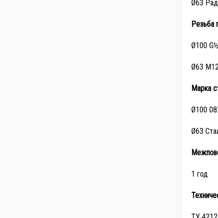
Ø63 Рад
Резьба 
Ø100 G½
Ø63 M12
Марка с
Ø100 08
Ø63 Ста
Межпове
1 год
Техниче
ТУ 4212