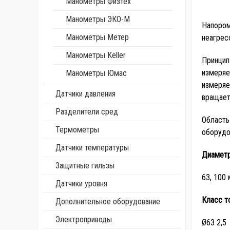
Манометры Физтех
Манометры ЭКО-М
Напором
Манометры Метер
неагрес
Манометры Keller
Принцип
измеря
Манометры Юмас
измеря
Датчики давления
вращает
Разделители сред
Область
Термометры
оборудо
Датчики температуры
Диаметр
Защитные гильзы
63, 100
Датчики уровня
Класс т
Дополнительное оборудование
Электроприводы
Ø63 2,5