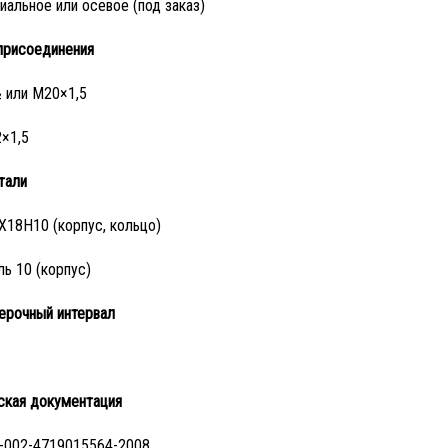
иальное или осевое (под заказ)
присоединения
 или M20×1,5
×1,5
тали
Х18Н10 (корпус, кольцо)
ль 10 (корпус)
рочный интервал
ская документация
-002-4719015564-2008