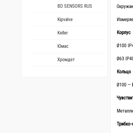
BD SENSORS RUS
Окружаю
Kipvalve
Измеряе
Корпус
Keller
Ø100 IP
Юмас
Ø63 IP40
Хромдет
Кольцо
Ø100 — 
Чувстви
Металли
Трибко-