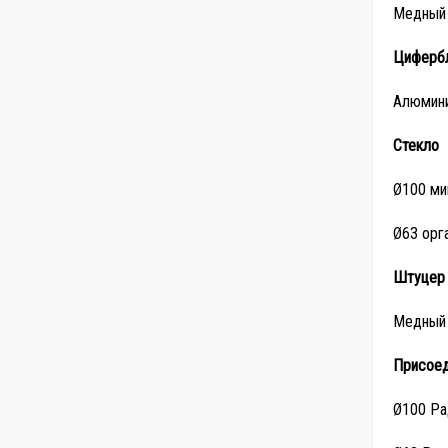
Медный 
Циферб
Алюмини
Стекло
Ø100 ми
Ø63 орг
Штуцер
Медный 
Присоед
Ø100 Ра