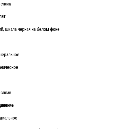
сплав
лат
й, шкала черная на белом фоне
неральное
аническое
сплав
инение
диальное